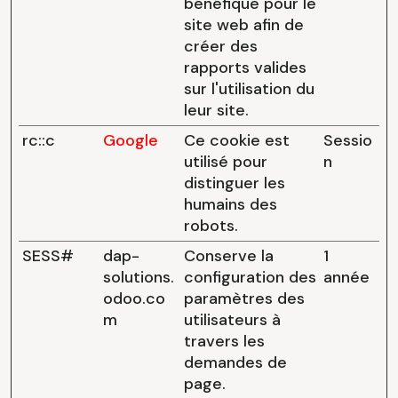
bénéfique pour le
site web afin de
créer des
rapports valides
sur l'utilisation du
leur site.
rc::c
Google
Ce cookie est
Sessio
utilisé pour
n
distinguer les
humains des
robots.
SESS#
dap-
Conserve la
1
solutions.
configuration des
année
odoo.co
paramètres des
m
utilisateurs à
travers les
demandes de
page.