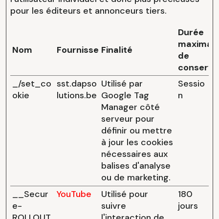
pour les éditeurs et annonceurs tiers.
Durée
maximal
Nom
Fournisseur
Finalité
de
conserva
_/set_co
sst.dapso
Utilisé par
Sessio
okie
lutions.be
Google Tag
n
Manager côté
serveur pour
définir ou mettre
à jour les cookies
nécessaires aux
balises d'analyse
ou de marketing.
__Secur
YouTube
Utilisé pour
180
e-
suivre
jours
ROLLOUT
l'interaction de