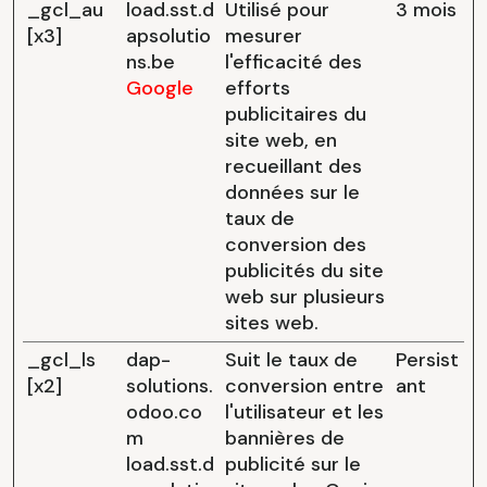
_gcl_au
load.sst.d
Utilisé pour
3 mois
[x3]
apsolutio
mesurer
ns.be
l'efficacité des
Google
efforts
publicitaires du
site web, en
recueillant des
données sur le
taux de
conversion des
publicités du site
web sur plusieurs
sites web.
_gcl_ls
dap-
Suit le taux de
Persist
[x2]
solutions.
conversion entre
ant
odoo.co
l'utilisateur et les
m
bannières de
load.sst.d
publicité sur le