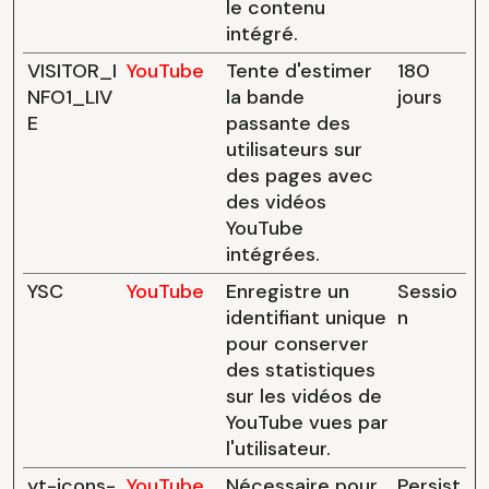
le contenu
intégré.
VISITOR_I
YouTube
Tente d'estimer
180
NFO1_LIV
la bande
jours
E
passante des
utilisateurs sur
des pages avec
des vidéos
YouTube
intégrées.
YSC
YouTube
Enregistre un
Sessio
identifiant unique
n
pour conserver
des statistiques
sur les vidéos de
YouTube vues par
l'utilisateur.
yt-icons-
YouTube
Nécessaire pour
Persist