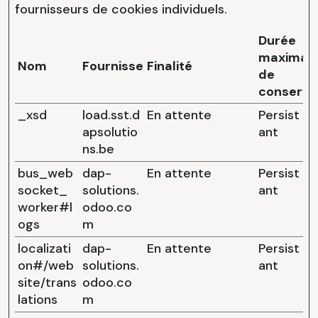
fournisseurs de cookies individuels.
Durée
maximal
Nom
Fournisseur
Finalité
de
conserva
_xsd
load.sst.d
En attente
Persist
apsolutio
ant
ns.be
bus_web
dap-
En attente
Persist
socket_
solutions.
ant
worker#l
odoo.co
ogs
m
localizati
dap-
En attente
Persist
on#/web
solutions.
ant
site/trans
odoo.co
lations
m