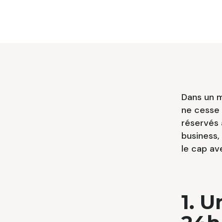
Dans un m
ne cesse 
réservés 
business,
le cap av
1. U