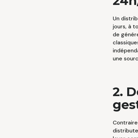
24h
Un distri
jours, à 
de génér
classique
indépenda
une sourc
2. 
ges
Contraire
distribut