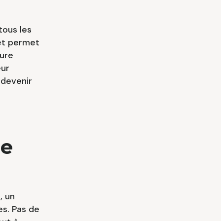
tous les
 et permet
ure
eur
 devenir
ne
, un
es. Pas de