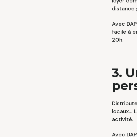
loyer com
distance 
Avec DAP 
facile à 
20h.
3. U
per
Distribut
locaux… L
activité.
Avec DAP 