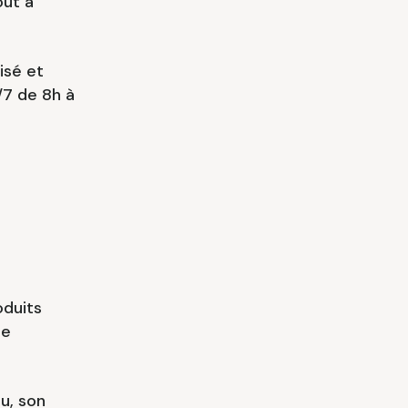
out à
isé et
/7 de 8h à
oduits
re
u, son